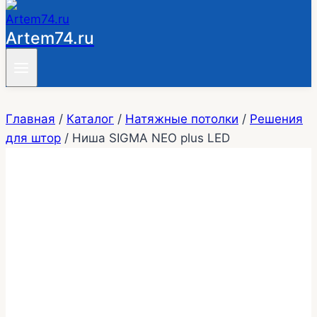
Artem74.ru
Главная
/
Каталог
/
Натяжные потолки
/
Решения
для штор
/
Ниша SIGMA NEO plus LED