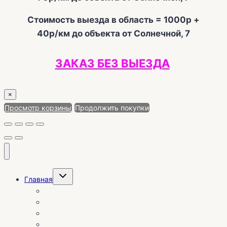
Стоимость выезда в область = 1000р +
40р/км до объекта от Солнечной, 7
ЗАКАЗ БЕЗ ВЫЕЗДА
×
Просмотр корзины
Продолжить покупки
Переключить
Главная
дочернее
меню
О себе | Отзывы
Календарь установок
Заказ без выезда на объект
Каталог