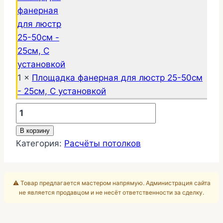
1 ×
Площадка фанерная для люстр 25-50см
- 25см, С установкой
Количество
товара
В корзину
Комната
Категория:
Расчёты потолков
18м2
Премиум
натяжной
⚠️ Товар предлагается мастером напрямую. Администрация сайта
потолок
не является продавцом и не несёт ответственности за сделку.
25-
351