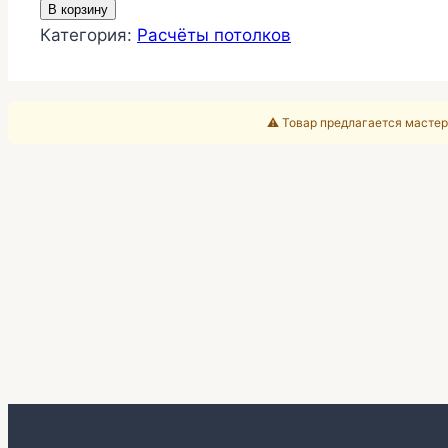
В корзину
Комната
Категория:
Расчёты потолков
18м2
Эконом
натяжной
⚠️ Товар предлагается мастер
потолок
с
обходом
люка
25-
361