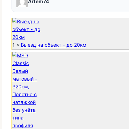
Artem74
1 ×
Выезд на объект - до 20км