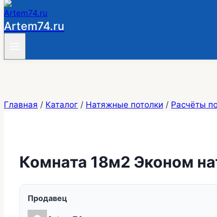
Artem74.ru
Главная
/
Каталог
/
Натяжные потолки
/
Расчёты п
Комната 18м2 Эконом на
Продавец