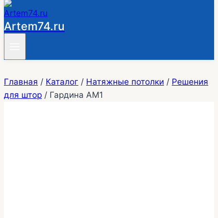
Artem74.ru
Главная
/
Каталог
/
Натяжные потолки
/
Решения
для штор
/
Гардина АМ1