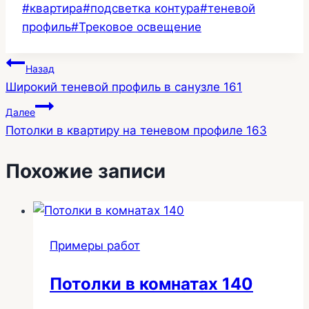
Метки
#
квартира
#
подсветка контура
#
теневой
записи:
профиль
#
Трековое освещение
Навигация
Назад
Широкий теневой профиль в санузле 161
по
Далее
записям
Потолки в квартиру на теневом профиле 163
Похожие записи
Примеры работ
Потолки в комнатах 140