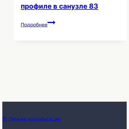
профиле в санузле 83
Потолок
Подробнее
на
теневом
профиле
в
санузле
83
📩 Личная консультация