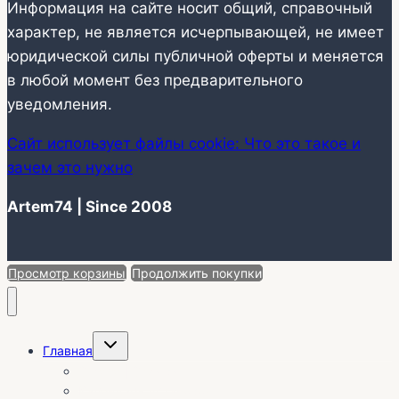
Информация на сайте носит общий, справочный
характер, не является исчерпывающей, не имеет
юридической силы публичной оферты и меняется
в любой момент без предварительного
уведомления.
Сайт использует файлы cookie: Что это такое и
зачем это нужно
Artem74 | Since 2008
Просмотр корзины
Продолжить покупки
Переключить
Главная
дочернее
меню
О себе | Отзывы
Календарь установок