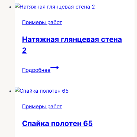
с
переходом
Примеры работ
на
стену,
Натяжная глянцевая стена
широкий
2
теневой
профиль
177
Натяжная
Подробнее
глянцевая
стена
2
Примеры работ
Спайка полотен 65