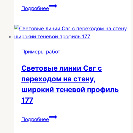
Потолки
Подробнее
в
комнатах
140
Примеры работ
Световые линии Свг с
переходом на стену,
широкий теневой профиль
177
Световые
Подробнее
линии
Свг