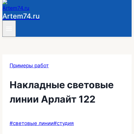
Artem74.ru
Примеры работ
Накладные световые
линии Арлайт 122
Метки
#
световые линии
#
студия
записи: