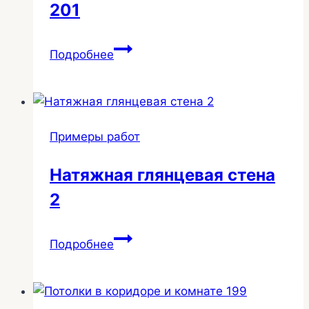
201
Изготовление
Подробнее
ниши
в
потолках
от
Примеры работ
застройщика
201
Натяжная глянцевая стена
2
Натяжная
Подробнее
глянцевая
стена
2