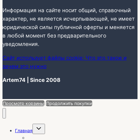
Информация на сайте носит общий, справочный
характер, не является исчерпывающей, не имеет
юридической силы публичной оферты и меняется
в любой момент без предварительного
уведомления.
Сайт использует файлы cookie: Что это такое и
зачем это нужно
Artem74 | Since 2008
Просмотр корзины
Продолжить покупки
Переключить
Главная
дочернее
меню
О себе | Отзывы