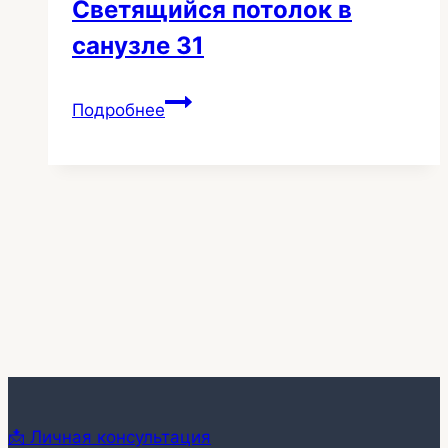
Светящийся потолок в
санузле 31
Светящийся
Подробнее
потолок
в
санузле
31
📩 Личная консультация