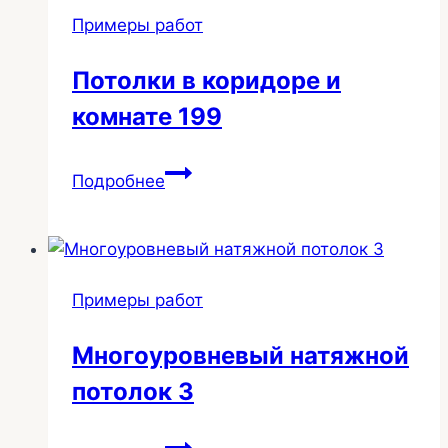
Примеры работ
Потолки в коридоре и
комнате 199
Потолки
Подробнее
в
коридоре
и
комнате
Примеры работ
199
Многоуровневый натяжной
потолок 3
Многоуровневый