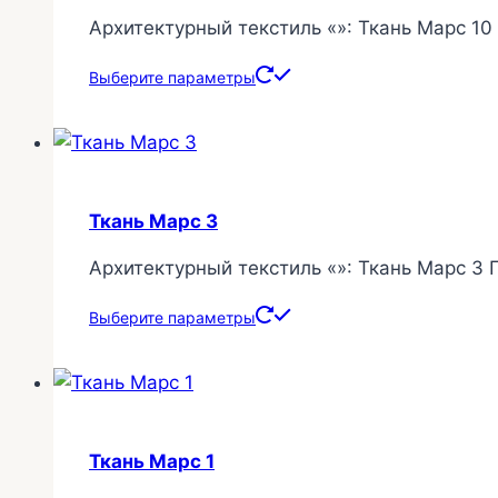
Архитектурный текстиль «»: Ткань Марс 10
Этот
Выберите параметры
товар
имеет
несколько
вариаций.
Ткань Марс 3
Опции
можно
Архитектурный текстиль «»: Ткань Марс 3 
выбрать
на
Этот
Выберите параметры
странице
товар
товара.
имеет
несколько
вариаций.
Ткань Марс 1
Опции
можно