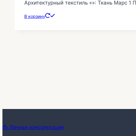
Архитектурный текстиль «»: Ткань Марс 1 
выбрать
на
В корзину
странице
товара.
📩 Личная консультация